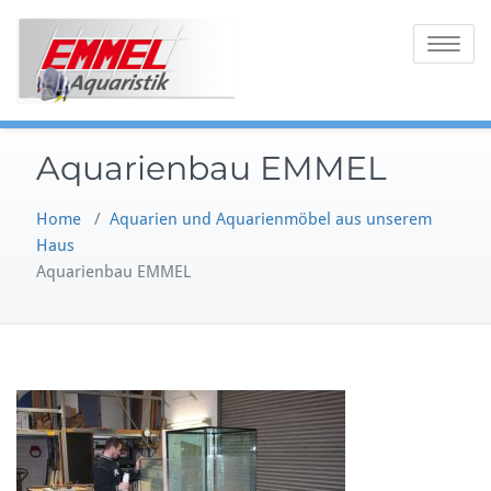
Skip
to
Toggle
content
navigatio
Aquarienbau EMMEL
Home
/
Aquarien und Aquarienmöbel aus unserem
Haus
Aquarienbau EMMEL