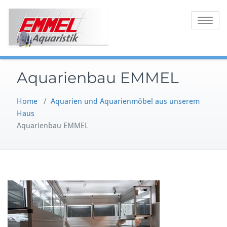
Skip
to
Toggle
content
navigatio
Aquarienbau EMMEL
Home
/
Aquarien und Aquarienmöbel aus unserem
Haus
Aquarienbau EMMEL